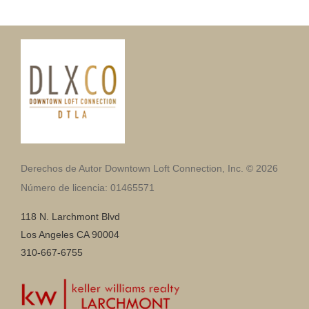
Derechos de Autor Downtown Loft Connection, Inc. © 2026
Número de licencia: 01465571
118 N. Larchmont Blvd
Los Angeles CA 90004
310-667-6755