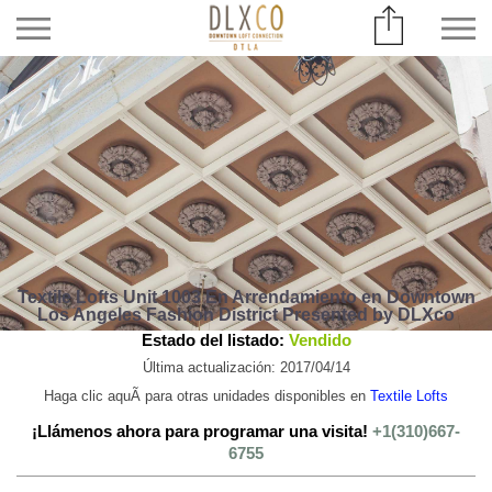
Textile Lofts Unit 1003 En Arrendamiento en Downtown
Los Angeles Fashion District Presented by DLXco
Estado del listado:
Vendido
Última actualización: 2017/04/14
Haga clic aquÃ­ para otras unidades disponibles en
Textile Lofts
¡Llámenos ahora para programar una visita!
+1(310)667-
6755