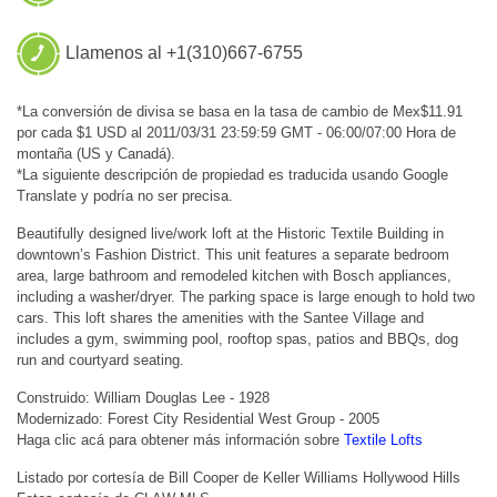
Llamenos al +1(310)667-6755
*La conversión de divisa se basa en la tasa de cambio de Mex$11.91
por cada $1 USD al 2011/03/31 23:59:59 GMT - 06:00/07:00 Hora de
montaña (US y Canadá).
*La siguiente descripción de propiedad es traducida usando Google
Translate y podría no ser precisa.
Beautifully designed live/work loft at the Historic Textile Building in
downtown’s Fashion District. This unit features a separate bedroom
area, large bathroom and remodeled kitchen with Bosch appliances,
including a washer/dryer. The parking space is large enough to hold two
cars. This loft shares the amenities with the Santee Village and
includes a gym, swimming pool, rooftop spas, patios and BBQs, dog
run and courtyard seating.
Construido: William Douglas Lee - 1928
Modernizado: Forest City Residential West Group - 2005
Haga clic acá para obtener más información sobre
Textile Lofts
Listado por cortesía de Bill Cooper de Keller Williams Hollywood Hills