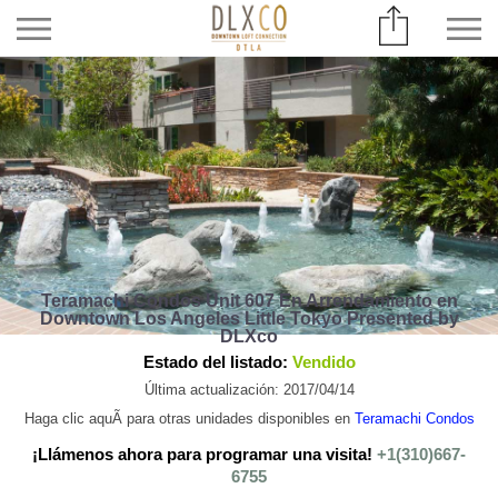
Teramachi Condos Unit 607 En Arrendamiento en
Downtown Los Angeles Little Tokyo Presented by
DLXco
Estado del listado:
Vendido
Última actualización: 2017/04/14
Haga clic aquÃ­ para otras unidades disponibles en
Teramachi Condos
¡Llámenos ahora para programar una visita!
+1(310)667-
6755