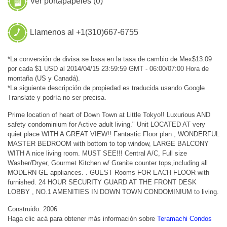
Ver portapapeles (
0
)
Llamenos al +1(310)667-6755
*La conversión de divisa se basa en la tasa de cambio de Mex$13.09
por cada $1 USD al 2014/04/15 23:59:59 GMT - 06:00/07:00 Hora de
montaña (US y Canadá).
*La siguiente descripción de propiedad es traducida usando Google
Translate y podría no ser precisa.
Prime location of heart of Down Town at Little Tokyo!! Luxurious AND
safety condominium for Active adult living." Unit LOCATED AT very
quiet place WITH A GREAT VIEW!! Fantastic Floor plan , WONDERFUL
MASTER BEDROOM with bottom to top window, LARGE BALCONY
WITH A nice living room. MUST SEE!!! Central A/C, Full size
Washer/Dryer, Gourmet Kitchen w/ Granite counter tops,including all
MODERN GE appliances. . GUEST Rooms FOR EACH FLOOR with
furnished. 24 HOUR SECURITY GUARD AT THE FRONT DESK
LOBBY , NO.1 AMENITIES IN DOWN TOWN CONDOMINIUM to living.
Construido: 2006
Haga clic acá para obtener más información sobre
Teramachi Condos