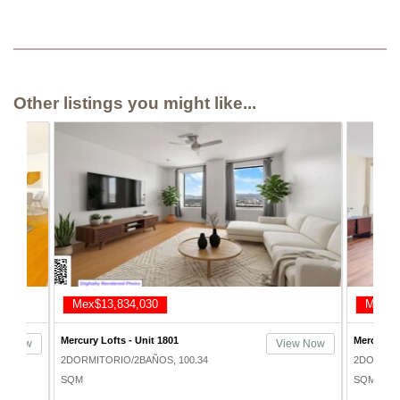
Other listings you might like...
Mex$14,774,153
Mex$1
Mercury Lofts - Unit 712
Mercury L
ew Now
View Now
2DORMITORIO/2BAÑOS, 119.84
2DORMITO
SQM
SQM