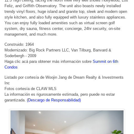
11.5' high ceiling, facing the North view very well shows Hollywood, Los
Feliz, and Griffith Observatory. The unit also boasts newly installed
trendy vinyl floors, huge island and granite top, sleek and modern open
style kitchen, and also fully equipped with luxury stainless appliances.
You can enjoy fully loaded amenities such as virtual screen golf
system, dry sauna, fitness center, concierge, 24hr security, on-site
management, and much more.
Construido: 1964
Modernizado: Big Rock Partners LLC, Van Tilburg, Banvard &
Soderbergh - 2009
Haga clic acá para obtener más información sobre
Summit on 6th
Condos
Listado por cortesía de Woojin Jang de Dream Realty & Investments
Inc
Fotos cortesía de CLAW MLS
La información es rigurosamente estimada, pero puede no estar
garantizada.
(Descargo de Responsabilidad)