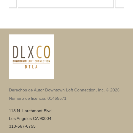
Derechos de Autor Downtown Loft Connection, Inc. © 2026
Número de licencia: 01465571
118 N. Larchmont Blvd
Los Angeles CA 90004
310-667-6755