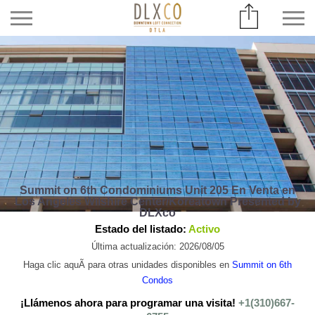
Summit on 6th Condominiums Unit 205 En Venta en
Los Angeles Wilshire Center/Koreatown Presented by
DLXco
Estado del listado:
Activo
Última actualización: 2026/08/05
Haga clic aquÃ­ para otras unidades disponibles en
Summit on 6th
Condos
¡Llámenos ahora para programar una visita!
+1(310)667-