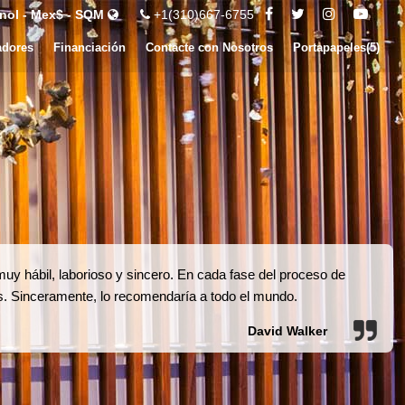
nol - Mex$ - SQM
+1(310)667-6755
adores
Financiación
Contacte con Nosotros
Portapapeles(
5
)
uy hábil, laborioso y sincero. En cada fase del proceso de
 Sinceramente, lo recomendaría a todo el mundo.
David Walker