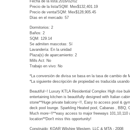
Fecha de la lista:2016/02/02
Precio de la lista/SQM: Mex$132,401.19
Precio de venta/SQM: Mex$128,905.45
Días en el mercado: 57
Dormitorios: 2
Baños: 2
SQM: 129.14
Se admiten mascotas: Sí
Lavandería: En la unidad
Plaza(s) de aparcamiento: 2
Mills Act: No
Trabajo en vivo: No
*La conversión de divisa se basa en la tasa de cambio de
*La siguiente descripción de propiedad es traducida usando
Beautiful~! Luxury KTLA Residential Complex High rise build
entertaining kitchen is beautifully designed with Italian c
stone**Huge private balcony~!!, Easy to access pool & gym 
deck pool lounge. Sparkling Heated pool, Cabanas , BBQ, C
Much more~!!**easy access to major freeways 101,10,110 an
location**Don't miss this opportunity!
Construido: KOAR Wilshire Western, LLC & MTA - 2008