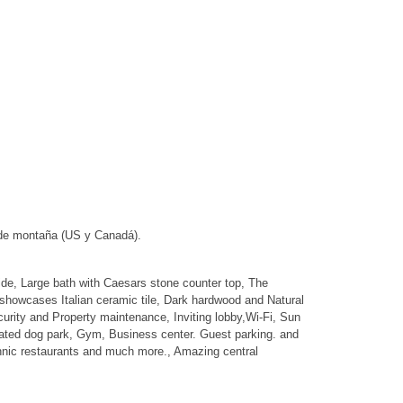
 de montaña (US y Canadá).
side, Large bath with Caesars stone counter top, The
t showcases Italian ceramic tile, Dark hardwood and Natural
urity and Property maintenance, Inviting lobby,Wi-Fi, Sun
gated dog park, Gym, Business center. Guest parking. and
hnic restaurants and much more., Amazing central