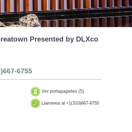
Koreatown Presented by DLXco
0)667-6755
Ver portapapeles (
5
)
Llamenos al +1(310)667-6755