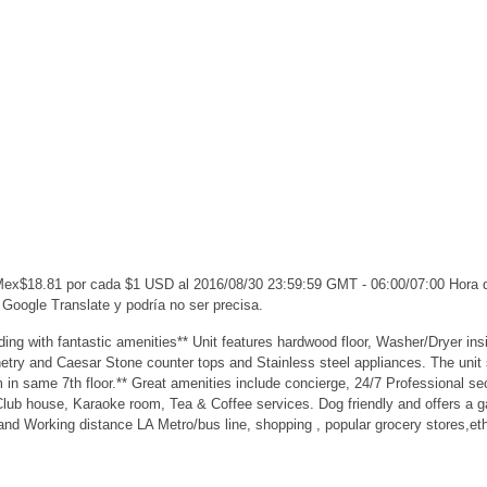
 Mex$18.81 por cada $1 USD al 2016/08/30 23:59:59 GMT - 06:00/07:00 Hora
 Google Translate y podría no ser precisa.
ing with fantastic amenities** Unit features hardwood floor, Washer/Dryer in
abinetry and Caesar Stone counter tops and Stainless steel appliances. The uni
in same 7th floor.** Great amenities include concierge, 24/7 Professional sec
lub house, Karaoke room, Tea & Coffee services. Dog friendly and offers a 
d Working distance LA Metro/bus line, shopping , popular grocery stores,et