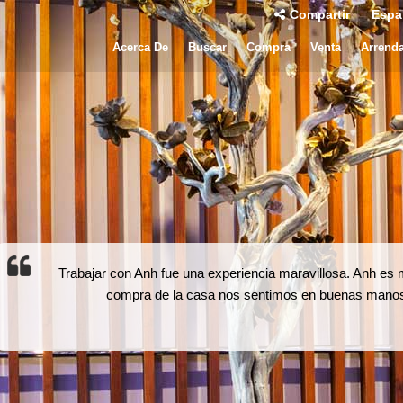
Compartir
Espa
Acerca De
Buscar
Compra
Venta
Arrend
Trabajar con Anh fue una experiencia maravillosa. Anh es m
compra de la casa nos sentimos en buenas manos.