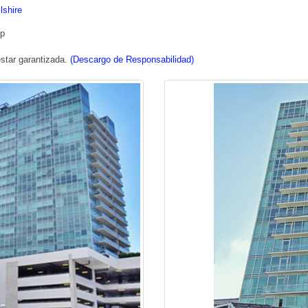
lshire
up
star garantizada.
(Descargo de Responsabilidad)