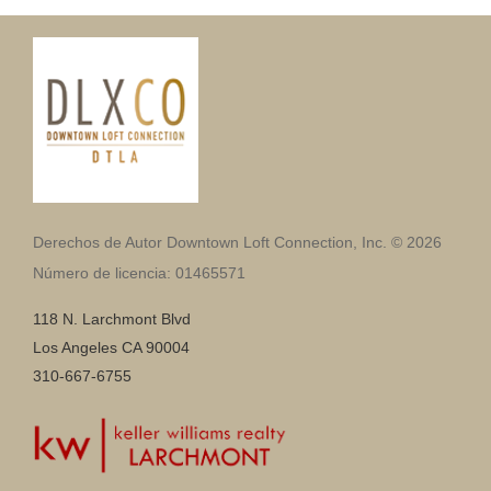
Derechos de Autor Downtown Loft Connection, Inc. © 2026
Número de licencia: 01465571
118 N. Larchmont Blvd
Los Angeles CA 90004
310-667-6755