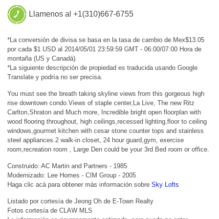
Llamenos al +1(310)667-6755
*La conversión de divisa se basa en la tasa de cambio de Mex$13.05
por cada $1 USD al 2014/05/01 23:59:59 GMT - 06:00/07:00 Hora de
montaña (US y Canadá).
*La siguiente descripción de propiedad es traducida usando Google
Translate y podría no ser precisa.
You must see the breath taking skyline views from this gorgeous high
rise downtown condo.Views of staple center,La Live, The new Ritz
Carlton,Shraton and Much more, Incredible bright open floorplan with
wood flooring throughout, high ceilings,recessed lighting,floor to ceiling
windows,gourmet kitchen with cesar stone counter tops and stainless
steel appliances.2 walk-in closet, 24 hour guard,gym, exercise
room,recreation room , Large Den could be your 3rd Bed room or office.
Construido: AC Martin and Partners - 1985
Modernizado: Lee Homes - CIM Group - 2005
Haga clic acá para obtener más información sobre
Sky Lofts
Listado por cortesía de Jeong Oh de E-Town Realty
Fotos cortesía de CLAW MLS