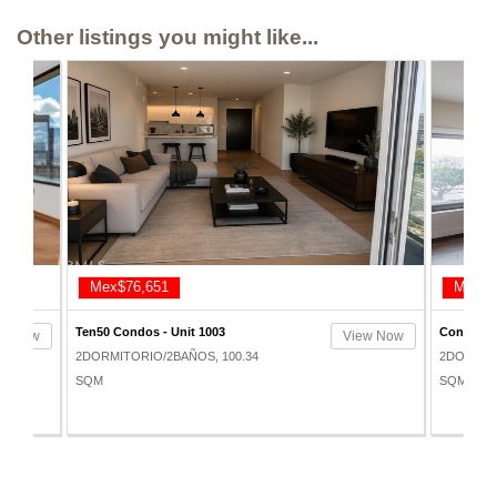
Other listings you might like...
Mex$76,651
Mex$7
Ten50 Condos - Unit 1003
Concerto 
ew Now
View Now
2DORMITORIO/2BAÑOS, 100.34
2DORMITO
SQM
SQM