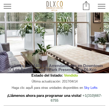
Sky Lofts Unit 1405 En Arrendamiento en Downtown
Los Angeles South Park Presented by DLXco
Estado del listado:
Vendido
Última actualización: 2017/04/14
Haga clic aquÃ­ para otras unidades disponibles en
Sky Lofts
¡Llámenos ahora para programar una visita!
+1(310)667-
6755