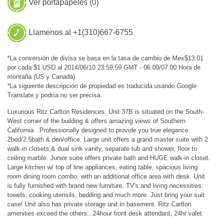
Ver portapapeles (
0
)
Llamenos al +1(310)667-6755
*La conversión de divisa se basa en la tasa de cambio de Mex$13.01
por cada $1 USD al 2014/06/10 23:59:59 GMT - 06:00/07:00 Hora de
montaña (US y Canadá).
*La siguiente descripción de propiedad es traducida usando Google
Translate y podría no ser precisa.
Luxurious Ritz Carlton Residences. Unit 37B is situated on the South-
West corner of the building & offers amazing views of Southern
California . Professionally designed to provide you true elegance.
2bed/2.5bath & den/office. Large unit offers a grand master suite with 2
walk-in closets,& dual sink vanity, separate tub and shower, floor to
ceiling marble. Junior suite offers private bath and HUGE walk-in closet.
Large kitchen w/ top of line appliances, eating table, spacious living
room dining room combo, with an additional office area with desk. Unit
is fully furnished with brand new furniture, TV's and living necessities:
towels, cooking utensils, bedding and much more. Just bring your suit
case! Unit also has private storage unit in basement. Ritz Carlton
amenities exceed the others...24hour front desk attendant, 24hr valet