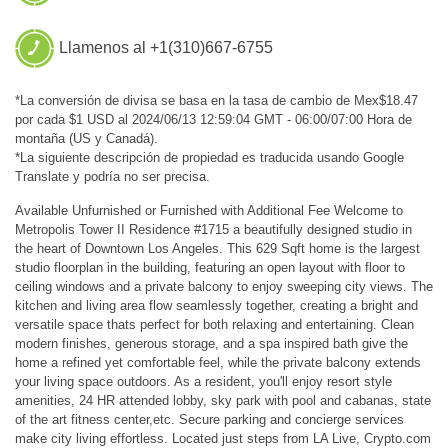
Llamenos al +1(310)667-6755
*La conversión de divisa se basa en la tasa de cambio de Mex$18.47
por cada $1 USD al 2024/06/13 12:59:04 GMT - 06:00/07:00 Hora de
montaña (US y Canadá).
*La siguiente descripción de propiedad es traducida usando Google
Translate y podría no ser precisa.
Available Unfurnished or Furnished with Additional Fee Welcome to
Metropolis Tower II Residence #1715 a beautifully designed studio in
the heart of Downtown Los Angeles. This 629 Sqft home is the largest
studio floorplan in the building, featuring an open layout with floor to
ceiling windows and a private balcony to enjoy sweeping city views. The
kitchen and living area flow seamlessly together, creating a bright and
versatile space thats perfect for both relaxing and entertaining. Clean
modern finishes, generous storage, and a spa inspired bath give the
home a refined yet comfortable feel, while the private balcony extends
your living space outdoors. As a resident, you'll enjoy resort style
amenities, 24 HR attended lobby, sky park with pool and cabanas, state
of the art fitness center,etc. Secure parking and concierge services
make city living effortless. Located just steps from LA Live, Crypto.com