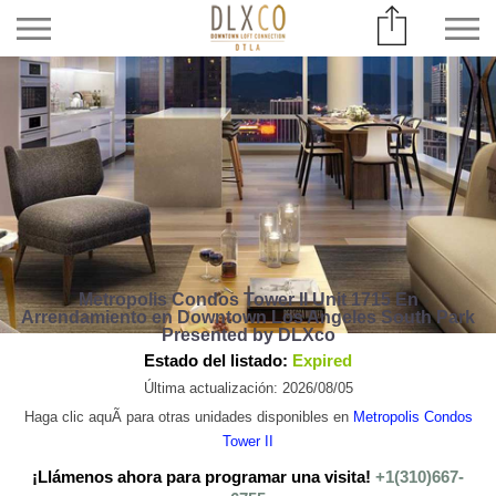
Metropolis Condos Tower II Unit 1715 En
Arrendamiento en Downtown Los Angeles South Park
Presented by DLXco
Estado del listado:
Expired
Última actualización: 2026/08/05
Haga clic aquÃ­ para otras unidades disponibles en
Metropolis Condos
Tower II
¡Llámenos ahora para programar una visita!
+1(310)667-