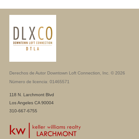
Derechos de Autor Downtown Loft Connection, Inc. © 2026
Número de licencia: 01465571
118 N. Larchmont Blvd
Los Angeles CA 90004
310-667-6755