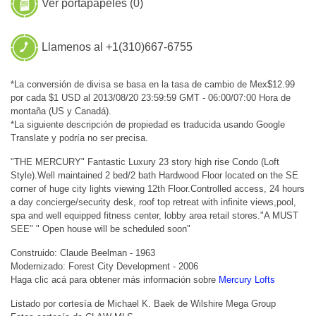
Ver portapapeles (
0
)
Llamenos al +1(310)667-6755
*La conversión de divisa se basa en la tasa de cambio de Mex$12.99
por cada $1 USD al 2013/08/20 23:59:59 GMT - 06:00/07:00 Hora de
montaña (US y Canadá).
*La siguiente descripción de propiedad es traducida usando Google
Translate y podría no ser precisa.
"THE MERCURY" Fantastic Luxury 23 story high rise Condo (Loft
Style).Well maintained 2 bed/2 bath Hardwood Floor located on the SE
corner of huge city lights viewing 12th Floor.Controlled access, 24 hours
a day concierge/security desk, roof top retreat with infinite views,pool,
spa and well equipped fitness center, lobby area retail stores."A MUST
SEE" " Open house will be scheduled soon"
Construido: Claude Beelman - 1963
Modernizado: Forest City Development - 2006
Haga clic acá para obtener más información sobre
Mercury Lofts
Listado por cortesía de Michael K. Baek de Wilshire Mega Group