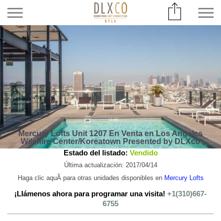
Mercury Lofts Unit 1207 En Venta en Los Angeles
Wilshire Center/Koreatown Presented by DLXco
Estado del listado:
Vendido
Última actualización: 2017/04/14
Haga clic aquÃ­ para otras unidades disponibles en
Mercury Lofts
¡Llámenos ahora para programar una visita!
+1(310)667-
6755