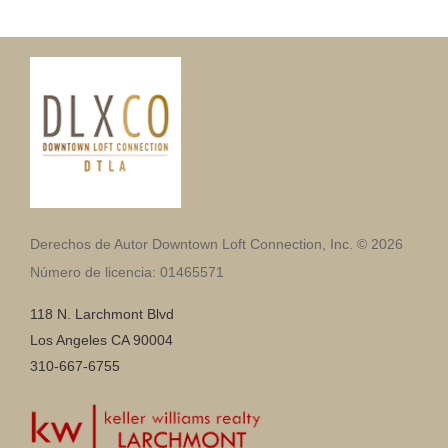
Derechos de Autor Downtown Loft Connection, Inc. © 2026
Número de licencia: 01465571
118 N. Larchmont Blvd
Los Angeles CA 90004
310-667-6755