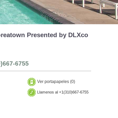
Koreatown Presented by DLXco
0)667-6755
Ver portapapeles (
0
)
Llamenos al +1(310)667-6755