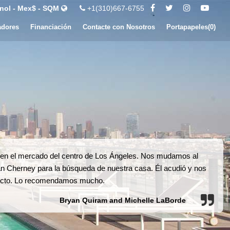
nol - Mex$ - SQM
+1(310)667-6755
adores
Financiación
Contacte con Nosotros
Portapapeles(
0
)
ien el mercado del centro de Los Ángeles. Nos mudamos al
an Cherney para la búsqueda de nuestra casa. Él acudió y nos
rfecto. Lo recomendamos mucho.
Bryan Quiram and Michelle LaBorde