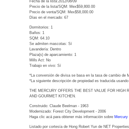
Fecha de la lista:2012/08/09
Precio de la lista/SQM: Mex$59,800.00
Precio de venta/SQM: Mex$58,000.00
Días en el mercado: 67
Dormitorios: 1
Baños: 1
SQM: 64.10
Se admiten mascotas: Sí
Lavandería: Dentro
Plaza(s) de aparcamiento: 1
Mills Act: No
Trabajo en vivo: Sí
*La conversión de divisa se basa en la tasa de cambio de
*La siguiente descripción de propiedad es traducida usando
THE MERCURY OFFERS THE BEST VALUE FOR HIGH RI
AND GOURMET KITCHEN.
Construido: Claude Beelman - 1963
Modernizado: Forest City Development - 2006
Haga clic acá para obtener más información sobre
Mercury 
Listado por cortesía de Hong Robert Yun de NET Properties