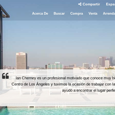
Compartir
Espa
Acerca De
Buscar
Compra
Venta
Arrend
Ian Cherney es un profesional motivado que conoce muy b
Centro de Los Ángeles y tuvimos la ocasión de trabajar con I
ayudó a encontrar el lugar pe