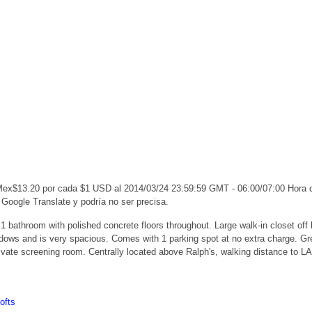
 Mex$13.20 por cada $1 USD al 2014/03/24 23:59:59 GMT - 06:00/07:00 Hora
 Google Translate y podría no ser precisa.
1 bathroom with polished concrete floors throughout. Large walk-in closet off 
ows and is very spacious. Comes with 1 parking spot at no extra charge. Grea
ivate screening room. Centrally located above Ralph's, walking distance to LA
ofts