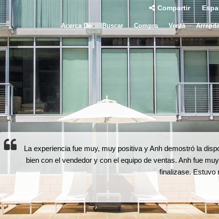
Compartir
Espa
Acerca De
Buscar
Compra
Venta
Arrend
La experiencia fue muy, muy positiva y Anh demostró la disp
bien con el vendedor y con el equipo de ventas. Anh fue muy
finalizase. Estuvo