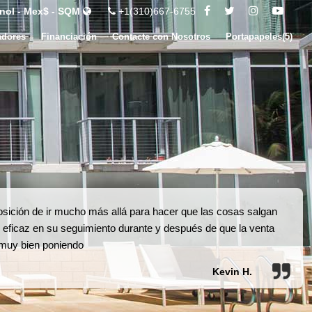
nol - Mex$ - SQM
+1(310)667-6755
adores
Financiación
Contacte con Nosotros
Portapapeles(
5
)
osición de ir mucho más allá para hacer que las cosas salgan
 eficaz en su seguimiento durante y después de que la venta
 muy bien poniendo
Kevin H.