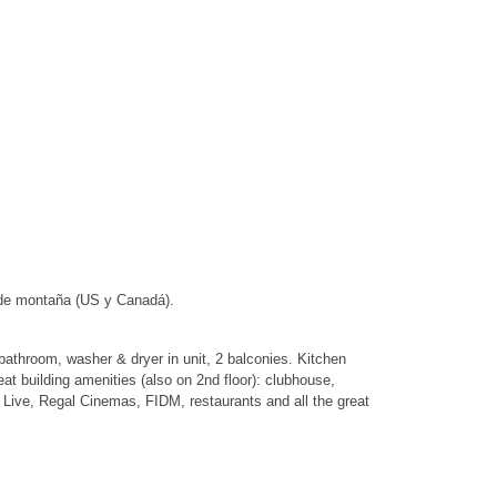
 de montaña (US y Canadá).
bathroom, washer & dryer in unit, 2 balconies. Kitchen
t building amenities (also on 2nd floor): clubhouse,
 Live, Regal Cinemas, FIDM, restaurants and all the great