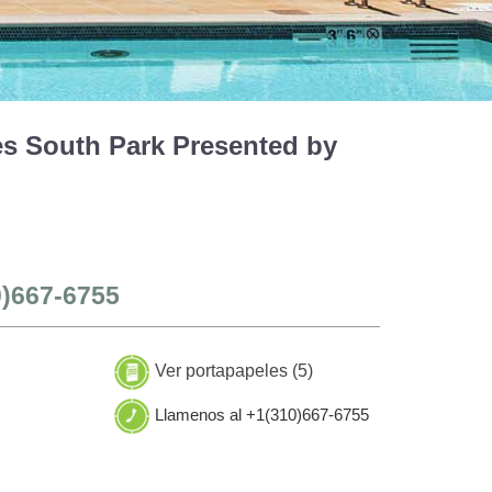
s South Park Presented by
0)667-6755
Ver portapapeles (
5
)
Llamenos al +1(310)667-6755