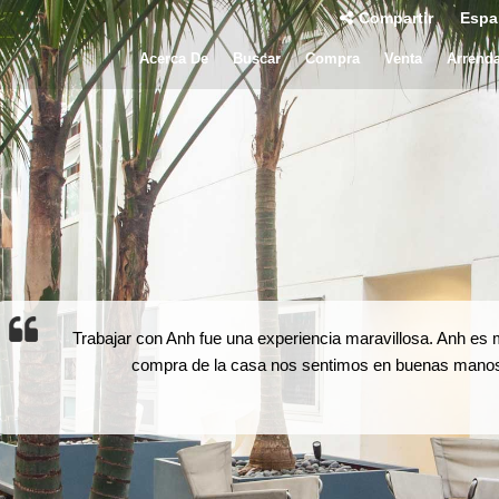
Compartir
Espa
Acerca De
Buscar
Compra
Venta
Arrend
Trabajar con Anh fue una experiencia maravillosa. Anh es m
compra de la casa nos sentimos en buenas manos.