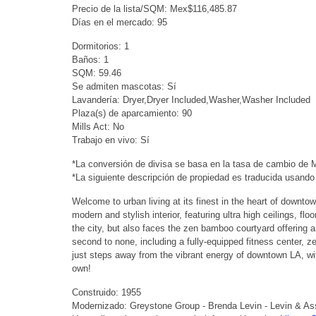
Precio de la lista/SQM: Mex$116,485.87
Días en el mercado: 95
Dormitorios: 1
Baños: 1
SQM: 59.46
Se admiten mascotas: Sí
Lavandería: Dryer,Dryer Included,Washer,Washer Included
Plaza(s) de aparcamiento: 90
Mills Act: No
Trabajo en vivo: Sí
*La conversión de divisa se basa en la tasa de cambio de
*La siguiente descripción de propiedad es traducida usando
Welcome to urban living at its finest in the heart of downto
modern and stylish interior, featuring ultra high ceilings, fl
the city, but also faces the zen bamboo courtyard offering 
second to none, including a fully-equipped fitness center, 
just steps away from the vibrant energy of downtown LA, wit
own!
Construido: 1955
Modernizado: Greystone Group - Brenda Levin - Levin & As