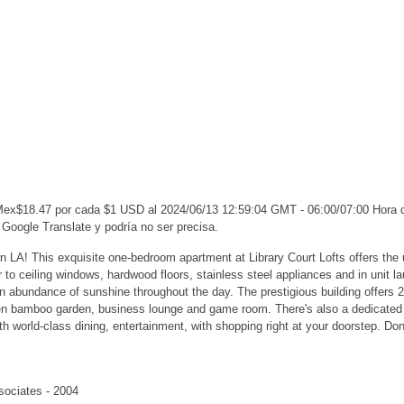
 Mex$18.47 por cada $1 USD al 2024/06/13 12:59:04 GMT - 06:00/07:00 Hora
 Google Translate y podría no ser precisa.
wn LA! This exquisite one-bedroom apartment at Library Court Lofts offers the
oor to ceiling windows, hardwood floors, stainless steel appliances and in unit l
an abundance of sunshine throughout the day. The prestigious building offers 2
zen bamboo garden, business lounge and game room. There's also a dedicated pa
h world-class dining, entertainment, with shopping right at your doorstep. Don
sociates - 2004