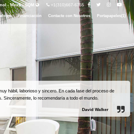
nol - Mex$ - SQM
+1(310)667-6755
adores
Financiación
Contacte con Nosotros
Portapapeles(
1
)
uy hábil, laborioso y sincero. En cada fase del proceso de
 Sinceramente, lo recomendaría a todo el mundo.
David Walker