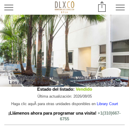
Library Court Lofts Unit 407 En Venta en Downtown
Los Angeles Financial District Presented by DLXco
Estado del listado:
Vendido
Última actualización: 2026/08/05
Haga clic aquÃ­ para otras unidades disponibles en
Library Court
¡Llámenos ahora para programar una visita!
+1(310)667-
6755