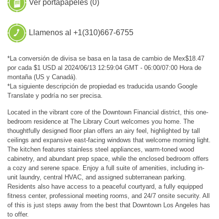
Ver portapapeles (
0
)
Llamenos al +1(310)667-6755
*La conversión de divisa se basa en la tasa de cambio de Mex$18.47
por cada $1 USD al 2024/06/13 12:59:04 GMT - 06:00/07:00 Hora de
montaña (US y Canadá).
*La siguiente descripción de propiedad es traducida usando Google
Translate y podría no ser precisa.
Located in the vibrant core of the Downtown Financial district, this one-
bedroom residence at The Library Court welcomes you home. The
thoughtfully designed floor plan offers an airy feel, highlighted by tall
ceilings and expansive east-facing windows that welcome morning light.
The kitchen features stainless steel appliances, warm-toned wood
cabinetry, and abundant prep space, while the enclosed bedroom offers
a cozy and serene space. Enjoy a full suite of amenities, including in-
unit laundry, central HVAC, and assigned subterranean parking.
Residents also have access to a peaceful courtyard, a fully equipped
fitness center, professional meeting rooms, and 24/7 onsite security. All
of this is just steps away from the best that Downtown Los Angeles has
to offer.