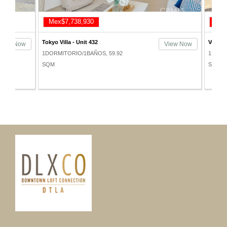
Mex$7,738,930
Mex$6
Tokyo Villa - Unit 432
Vero - Uni
ew Now
View Now
1DORMITORIO/1BAÑOS, 59.92
1DORMITO
SQM
SQM