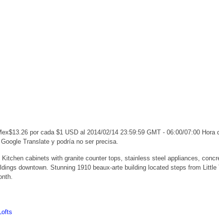
 Mex$13.26 por cada $1 USD al 2014/02/14 23:59:59 GMT - 06:00/07:00 Hora
 Google Translate y podría no ser precisa.
 Kitchen cabinets with granite counter tops, stainless steel appliances, concre
ldings downtown. Stunning 1910 beaux-arte building located steps from Little 
onth.
Lofts