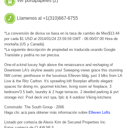
Ver portapapeles (
2
)
Llamenos al +1(310)667-6755
*La conversión de divisa se basa en la tasa de cambio de Mex$13.44
por cada $1 USD al 2014/01/24 23:59:59 GMT - 06:00/07:00 Hora de
montaña (US y Canadá).
*La siguiente descripción de propiedad es traducida usando Google
Translate y podría no ser precisa.
One-of-a-kind luxury high above the renaissance and reshaping of
Downtown LA's skyline awaits you! Sweeping views grace this stunning
NW corner, penthouse in the luxurious Elleven bldg, just 3 blks from LA
Live & the Ritz Carlton. It's sprawling loft floorplan affords elegant
spaces for dining rm, gourmet kitchen, living room w/ fireplace, 3
bedroom/3.5 bath, laundry & 2 huge terraces. 2 deeded parking & pvt
storage incl. Pool deck incl spa, fplc & 4 outdoor Viking kitchens
Construido: The South Group - 2006
Haga clic acá para obtener más información sobre
Elleven Lofts
Listado por cortesía de Alexis Kim de Secured Properties Inc.
Fotos cortesía de CLAW MLS