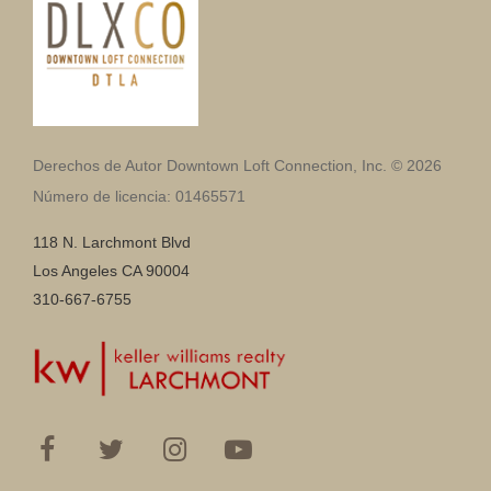
Derechos de Autor Downtown Loft Connection, Inc. © 2026
Número de licencia: 01465571
118 N. Larchmont Blvd
Los Angeles CA 90004
310-667-6755