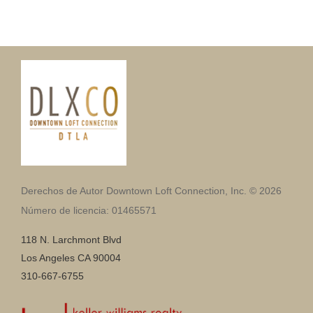
Derechos de Autor Downtown Loft Connection, Inc. © 2026
Número de licencia: 01465571
118 N. Larchmont Blvd
Los Angeles CA 90004
310-667-6755