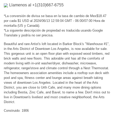
Llamenos al +1(310)667-6755
*La conversión de divisa se basa en la tasa de cambio de Mex$18.47
por cada $1 USD al 2024/06/13 12:59:04 GMT - 06:00/07:00 Hora de
montaña (US y Canadá).
*La siguiente descripción de propiedad es traducida usando Google
Translate y podría no ser precisa.
Beautiful and rare Artist's loft located in Barker Block's "Warehouse #1",
in the Arts District of Downtown Los Angeles, is now available for sale.
This gorgeous unit is an open floor plan with exposed wood timbers, red
brick walls and new floors. This adorable unit has all the comforts of
modern living with in-unit washer/dryer, dishwasher, microwave,
refrigerator, range/stove and climate control through a Nest Thermostat.
The homeowners association amenities include a rooftop sun deck with
pool and spa, fitness center and lounge areas against breath taking
views of downtown Los Angeles. Located in the heart of the Arts
District, you are close to Urth Cafe, and many more dining options
including Bestia, Zinc Cafe, and Bavel, to name a few. Don't miss out to
live in Downtown's liveliest and most creative neighborhood, the Arts
District.
Construido: 1906