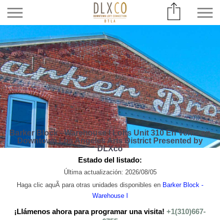
Barker Block - Warehouse I Lofts Unit 310 En Venta en
Downtown Los Angeles Arts District Presented by
DLXco
Estado del listado:
Última actualización: 2026/08/05
Haga clic aquÃ­ para otras unidades disponibles en
Barker Block -
Warehouse I
¡Llámenos ahora para programar una visita!
+1(310)667-