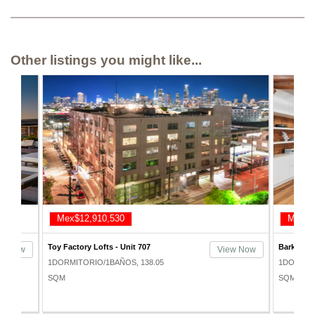
Other listings you might like...
Mex$12,171,730
Mex$1
Barker Block Lofts - Unit 238
Flower Lo
ew Now
View Now
1DORMITORIO/1BAÑOS, 95.69
1DORMITO
SQM
SQM