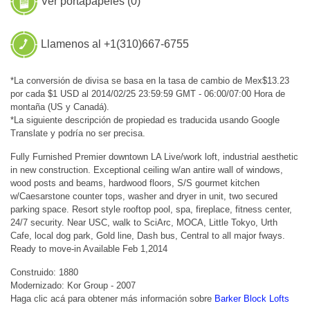
Ver portapapeles (
0
)
Llamenos al +1(310)667-6755
*La conversión de divisa se basa en la tasa de cambio de Mex$13.23
por cada $1 USD al 2014/02/25 23:59:59 GMT - 06:00/07:00 Hora de
montaña (US y Canadá).
*La siguiente descripción de propiedad es traducida usando Google
Translate y podría no ser precisa.
Fully Furnished Premier downtown LA Live/work loft, industrial aesthetic
in new construction. Exceptional ceiling w/an antire wall of windows,
wood posts and beams, hardwood floors, S/S gourmet kitchen
w/Caesarstone counter tops, washer and dryer in unit, two secured
parking space. Resort style rooftop pool, spa, fireplace, fitness center,
24/7 security. Near USC, walk to SciArc, MOCA, Little Tokyo, Urth
Cafe, local dog park, Gold line, Dash bus, Central to all major fways.
Ready to move-in Available Feb 1,2014
Construido: 1880
Modernizado: Kor Group - 2007
Haga clic acá para obtener más información sobre
Barker Block Lofts