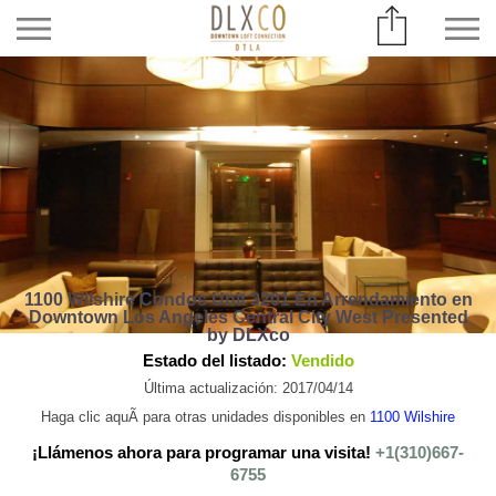
1100 Wilshire Condos Unit 3201 En Arrendamiento en
Downtown Los Angeles Central City West Presented
by DLXco
Estado del listado:
Vendido
Última actualización: 2017/04/14
Haga clic aquÃ­ para otras unidades disponibles en
1100 Wilshire
¡Llámenos ahora para programar una visita!
+1(310)667-
6755